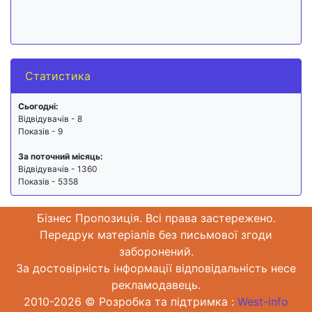
Статистика
Сьогодні:
Відвідувачів - 8
Показів - 9
За поточний місяць:
Відвідувачів - 1360
Показів - 5358
Бізнес Пропозиція. Всі права застережено.
Передрук матеріалів без письмової згоди
заборонений.
За достовірність інформації відповідальність несе
рекламодавець.
2010-2026 © Розробка та підтримка :
West-info