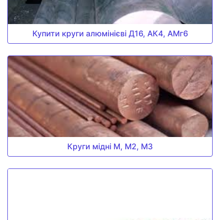
Купити круги алюмінієві Д16, АК4, АМг6
Круги мідні М, М2, М3