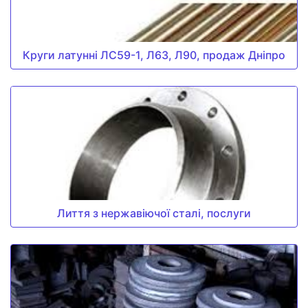
Круги латунні ЛС59-1, Л63, Л90, продаж Дніпро
Лиття з нержавіючої сталі, послуги