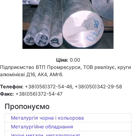
Ціна:
0.00
Підприємство ВТП Промресурси, ТОВ реалізує, круги
алюмінієві Д16, АК4, АМг6.
Телефон:
+38(056)372-54-46, +38(050)342-29-58
Факс:
+38(056)372-54-47
Пропонуємо
Металургія чорна і кольорова
Металургійне обладнання
Чорні метали, металопрокат